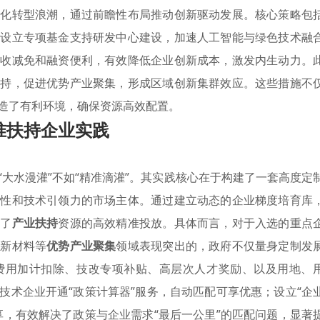
字化转型浪潮，通过前瞻性布局推动创新驱动发展。核心策略包
如设立专项基金支持研发中心建设，加速人工智能与绿色技术融
税收减免和融资便利，有效降低企业创新成本，激发内生动力。
支持，促进优势产业聚集，形成区域创新集群效应。这些措施不
造了有利环境，确保资源高效配置。
准扶持企业实践
“大水漫灌”不如“精准滴灌”。其实践核心在于构建了一套高度定
长性和技术引领力的市场主体。通过建立动态的企业梯度培育库
现了
产业扶持
资源的高效精准投放。具体而言，对于入选的重点
源新材料等
优势产业聚集
领域表现突出的，政府不仅量身定制发
费用加计扣除、技改专项补贴、高层次人才奖励、以及用地、
技术企业开通“政策计算器”服务，自动匹配可享优惠；设立“企
享，有效解决了政策与企业需求“最后一公里”的匹配问题，显著