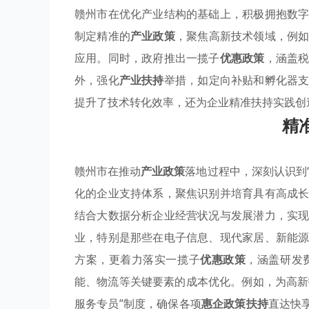
赣州市在优化产业结构的基础上，积极拥抱数
制定精准的
产业政策
，聚焦高新技术领域，例
应用。同时，政府推出一揽子
优惠政策
，涵盖
外，强化
产业扶持
举措，如定向补贴和孵化器
提升了技术转化效率，还为企业精准扶持实践创
精
赣州市在推动
产业政策
落地过程中，深刻认识到
化的企业支持体系，聚焦识别并培育具有高成
结合大数据分析企业经营状况与发展潜力，实
业，特别是那些在电子信息、现代家居、新能
方案，更着力落实一揽子
优惠政策
，涵盖研发
能、物流等关键要素的成本优化。例如，为高新
服务专员”制度，确保各项
惠企政策扶持
直达快