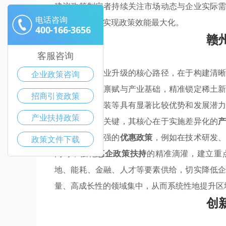
建议政策制定者持续关注市场动态与企业实际
电话咨询
的核心诉求，实现政策效能最大化。
400-166-3656
赣
客服咨询
赣州市推进产业升级的核心路径，在于构建清
企业政策咨询
梳理区域资源禀赋与产业基础，精准锁定稀土
招商引资政策
医药、纺织服装等具有显著比较优势和发展潜
产业扶持政策
定与执行尤为关键，其核心在于实施差异化的
出台靶向性极强的
优惠政策
，例如在技术研发
政策文件下载
同时，强化
惠企政策扶持
的精准滴灌，建立重
地、能耗、金融、人才等要素供给，切实降低
量、高成长性的领域集中，从而系统性地提升区
创