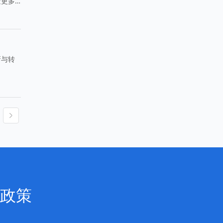
造更多
新与转
政策